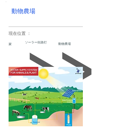
動物農場
現在位置 ：
ソーラー街路灯
動物農場
家