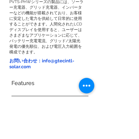
PVTS-PHWシリーズの製品には、ソーラ
ー充電器、グリッド充電器、インバータ
ーなどの機能が搭載されており、お客様
に安定した電力を供給して日常的に使用
することができます。人間化されたLCD
ディスプレイを使用すると、ユーザーは
さまざまなアプリケーションに応じて、
バッテリー充電電流、グリッド/太陽光
発電の優先順位、および電圧入力範囲を
構成できます。
お問い合わせ：info@gtecintl-
solar.com
Features
Pure sine wave inverter
Selectable input voltage range
Specification
for home appliances and
personal computers
Configurable battery charging
Downloads
current based on applications via