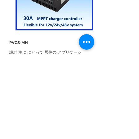
PVCS-MH
設計 主に にとって 居住の アプリケーシ
ョン 世界的に、 PVCSMH シリーズ 太
陽 充電 コントローラ は 互換性 と 12V /
24V / 48V バッテリー 銀行 と 利用可
能 に 選択する NS 最適 チャージ/フロー
ト 電圧 にとって 氾濫、 ゲル ま
た AGM 電池 。 自己 適応 に 12V、24V、
48V バッテリー 銀行 と 用途が広い 足り
る に なれ 中古 の NS 幅 バラエティ の 条
件 と 場所。 オートレンジ DC 入力 電
圧 容量 （17 - 150 ボルト DC） 作る 取
り扱い 質の悪い パワー NS 風。 NS 読み
やすい 画面 できる なれ 拡張 と NS オプ
ション リモート パネル。 トラブルフリ
ー インストール は 確実 と アクセスしや
すい 配線 コンパートメント と 逆極性 バ