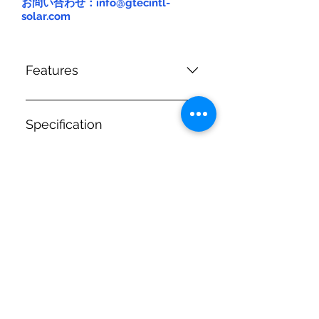
お問い合わせ：info@gtecintl-
solar.com
Features
...
Specification
Downloads
POLY 250W 156*156
POLY 250W 156 * 156